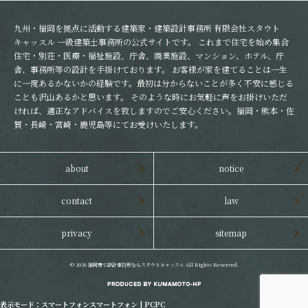
九州・福岡を拠点に活動する建築家・建築設計事務所 有限会社スタウト
キャッスル 一級建築士事務所の公式サイトです。 これまで住宅を始め集合
住宅・別荘・医療・福祉施設、庁舎、商業施設、マンション、ホテル、庁
舎、事務所等の設計を手掛けております。 お客様が家を建てることは一生
に一度あるかないかの経験です。最初は分からないことが多く不安に感じる
ことも沢山あるかと思います。 そのような時にお気軽に声をお掛けいただ
ければ、適正なアドバイスを致しますのでご安心ください。福岡・熊本・佐
賀・長崎・宮崎・鹿児島等にてお受けいたします。
about
notice
contact
law
privacy
sitemap
© 2026
福岡市で設計事務所ならスタウトキャッスル
All Rights Reserved.
表示モード：
スマートフォン
スマートフォン
|
PC
PC