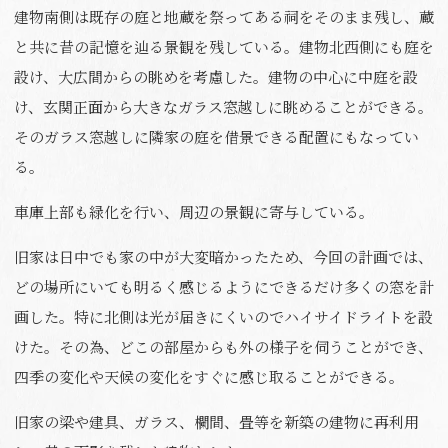
建物南側は既存の庭と地蔵を祭ってある祠をそのまま残し、蔵
と共に昔の記憶を辿る景観を残している。建物北西側にも庭を
設け、大広間からの眺めを考慮した。建物の中心に中庭を設
け、玄関正面から大きなガラス窓越しに眺めることができる。
そのガラス窓越しに隣家の庭を借景できる配置にもなってい
る。
車庫上部も緑化を行い、周辺の景観に寄与している。
旧家は日中でも家の中が大変暗かったため、今回の計画では、
どの場所にいても明るく感じるようにできるだけ多くの窓を計
画した。特に北側は光が届きにくいのでハイサイドライトを設
けた。その為、どこの部屋からも外の様子を伺うことができ、
四季の変化や天候の変化をすぐに感じ取ることができる。
旧家の梁や建具、ガラス、欄間、畳等を新築の建物に再利用