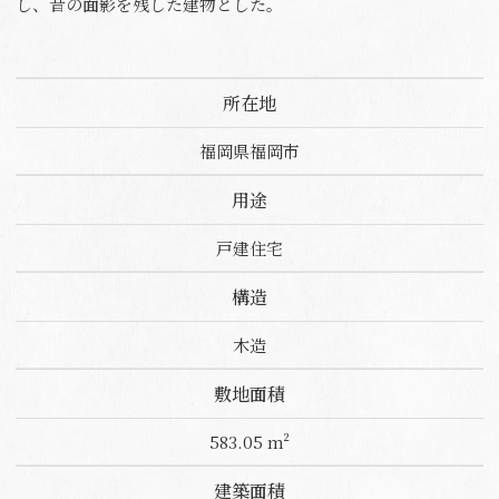
し、昔の面影を残した建物とした。
所在地
福岡県福岡市
用途
戸建住宅
構造
木造
敷地面積
583.05 m²
建築面積