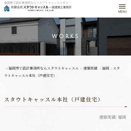
福岡市で設計事務所ならスタウトキャッスルのスタウトキャッスル本社（戸建住宅）をご紹介。
t
o
g
g
WORKS
l
e
n
a
福岡市で設計事務所ならスタウトキャッスル
建築実績
福岡
スタ
v
ウトキャッスル本社（戸建住宅）
i
g
スタウトキャッスル本社（戸建住宅）
a
t
建築実績:
福岡
i
o