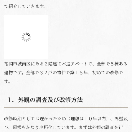
n
て紹介していきます。
福岡市城南区にある２階建て木造アパートで、全部で５棟ある
建物です。全部で３２戸の物件で築１５年、初めての改修で
す。
１．外観の調査及び改修方法
改修時期としては遅かったため（理想は１０年以内）、外壁及
び、屋根もかなり老朽化しています。まずは外観の調査を行