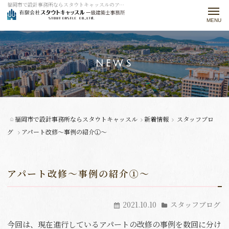
福岡市で設計事務所ならスタウトキャッスルのアパート改修～事例の紹介①～をご紹介。
t
o
g
g
NEWS
l
e
n
a
福岡市で設計事務所ならスタウトキャッスル
新着情報
スタッフブロ
v
グ
アパート改修～事例の紹介①～
i
g
アパート改修～事例の紹介①～
a
t
2021.10.10
スタッフブログ
i
o
今回は、現在進行しているアパートの改修の事例を数回に分け