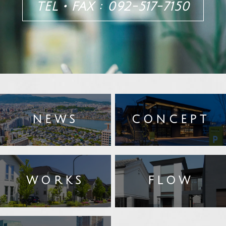
TEL・FAX : 092-517-7150
NEWS
CONCEPT
WORKS
FLOW