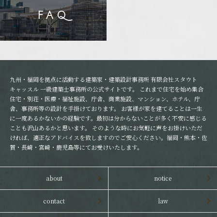
FAQ
九州・福岡を拠点に活動する建築家・建築設計事務所 有限会社スタウト
キャッスル 一級建築士事務所の公式サイトです。 これまで住宅を始め集合
住宅・別荘・医療・福祉施設、庁舎、商業施設、マンション、ホテル、庁
舎、事務所等の設計を手掛けております。 お客様が家を建てることは一生
に一度あるかないかの経験です。最初は分からないことが多く不安に感じる
ことも沢山あるかと思います。 そのような時にお気軽に声をお掛けいただ
ければ、適正なアドバイスを致しますのでご安心ください。福岡・熊本・佐
賀・長崎・宮崎・鹿児島等にてお受けいたします。
about
notice
contact
law