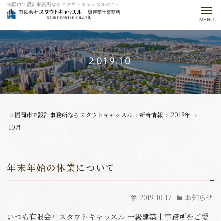
福岡市で設計事務所ならスタウトキャッスルの2019 10月をご紹介。
t
o
g
g
2019.10
l
e
n
a
福岡市で設計事務所ならスタウトキャッスル
新着情報
2019年
v
10月
i
g
年末年始の休業について
a
t
2019.10.17
お知らせ
i
o
いつも有限会社スタウトキャッスル 一級建築士事務所をご愛